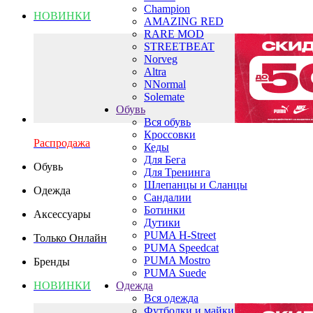
Champion
НОВИНКИ
AMAZING RED
RARE MOD
STREETBEAT
Norveg
Altra
NNormal
Solemate
Обувь
Вся обувь
Кроссовки
Распродажа
Кеды
Для Бега
Обувь
Для Тренинга
Шлепанцы и Сланцы
Одежда
Сандалии
Ботинки
Аксессуары
Дутики
PUMA H-Street
Только Онлайн
PUMA Speedcat
PUMA Mostro
Бренды
PUMA Suede
НОВИНКИ
Одежда
Вся одежда
Футболки и майки