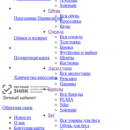
NNormal
Solemate
Обувь
Вся обувь
Программа Привилегий
Кроссовки
Кеды
Одежда
Вся одежда
Обмен и возврат
Толстовки
Брюки
Футболки и майки
Подарочная карта
Шорты
Костюмы
Аксессуары
Все аксессуары
Химчистка кроссовок
Рюкзаки
Панамы
Бренды
Все бренды
Личный кабинет
PUMA
Nike
Обратная связь
Solemate
Бег
Новости
Все товары для бега
О нас
Обувь для бега
Бонусная карта