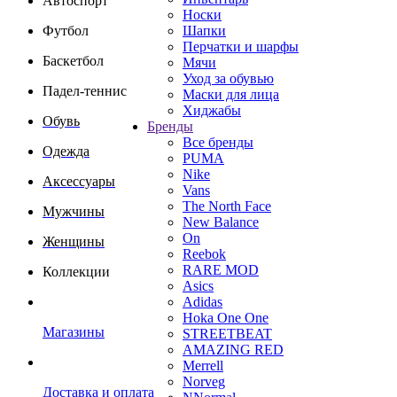
Автоспорт
Носки
Футбол
Шапки
Перчатки и шарфы
Баскетбол
Мячи
Уход за обувью
Падел-теннис
Маски для лица
Хиджабы
Обувь
Бренды
Все бренды
Одежда
PUMA
Nike
Аксессуары
Vans
The North Face
Мужчины
New Balance
On
Женщины
Reebok
RARE MOD
Коллекции
Asics
Adidas
Hoka One One
Магазины
STREETBEAT
AMAZING RED
Merrell
Norveg
Доставка и оплата