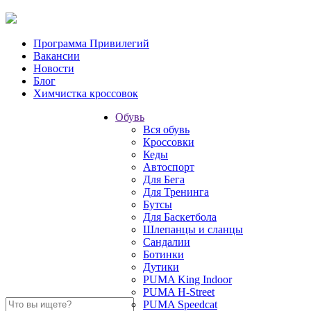
Программа Привилегий
Вакансии
Новости
Блог
Химчистка кроссовок
Обувь
Вся обувь
Кроссовки
Кеды
Автоспорт
Для Бега
Для Тренинга
Бутсы
Для Баскетбола
Шлепанцы и сланцы
Сандалии
Ботинки
Дутики
PUMA King Indoor
PUMA H-Street
PUMA Speedcat