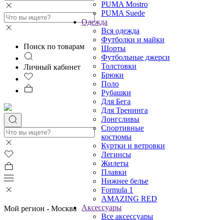
PUMA Mostro
PUMA Suede
Одежда
Вся одежда
Футболки и майки
Поиск по товарам
Шорты
Футбольные джерси
Толстовки
Личный кабинет
Брюки
Поло
Рубашки
Для Бега
Для Тренинга
Лонгсливы
Спортивные
костюмы
Куртки и ветровки
Легинсы
Жилеты
Плавки
Нижнее белье
Formula 1
AMAZING RED
Аксессуары
Мой регион -
Москва
Все аксессуары