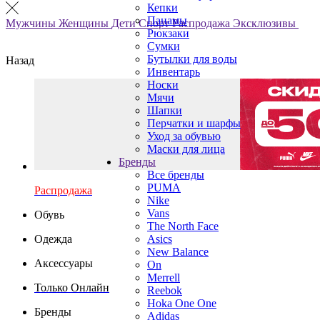
Кепки
Панамы
Мужчины
Женщины
Дети
Спорт
Распродажа
Эксклюзивы
Рюкзаки
Сумки
Бутылки для воды
Назад
Инвентарь
Носки
Мячи
Шапки
Перчатки и шарфы
Уход за обувью
Маски для лица
Бренды
Все бренды
PUMA
Распродажа
Nike
Vans
Обувь
The North Face
Одежда
Asics
New Balance
Аксессуары
On
Merrell
Только Онлайн
Reebok
Hoka One One
Бренды
Adidas