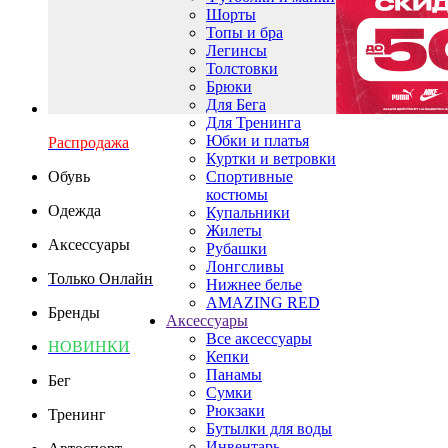
Шорты
Топы и бра
Легинсы
Толстовки
Брюки
Для Бега
Для Тренинга
Юбки и платья
Распродажа
Куртки и ветровки
Обувь
Спортивные
костюмы
Одежда
Купальники
Жилеты
Аксессуары
Рубашки
Лонгсливы
Только Онлайн
Нижнее белье
AMAZING RED
Бренды
Аксессуары
Все аксессуары
НОВИНКИ
Кепки
Панамы
Бег
Сумки
Рюкзаки
Тренинг
Бутылки для воды
Инвентарь