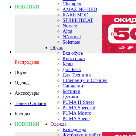
Champion
НОВИНКИ
AMAZING RED
RARE MOD
STREETBEAT
Norveg
Altra
NNormal
Solemate
Обувь
Вся обувь
Кроссовки
Распродажа
Кеды
Для Бега
Обувь
Для Тренинга
Шлепанцы и Сланцы
Одежда
Сандалии
Ботинки
Аксессуары
Дутики
PUMA H-Street
Только Онлайн
PUMA Speedcat
PUMA Mostro
Бренды
PUMA Suede
НОВИНКИ
Одежда
Вся одежда
Футболки и майки