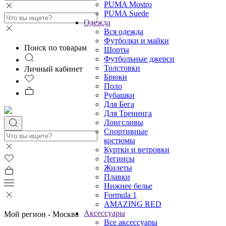
PUMA Mostro
PUMA Suede
Одежда
Вся одежда
Футболки и майки
Поиск по товарам
Шорты
Футбольные джерси
Толстовки
Личный кабинет
Брюки
Поло
Рубашки
Для Бега
Для Тренинга
Лонгсливы
Спортивные
костюмы
Куртки и ветровки
Легинсы
Жилеты
Плавки
Нижнее белье
Formula 1
AMAZING RED
Аксессуары
Мой регион -
Москва
Все аксессуары