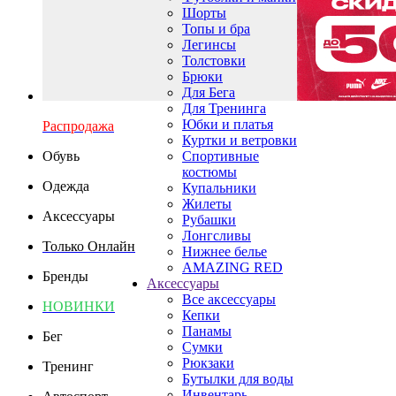
Шорты
Топы и бра
Легинсы
Толстовки
Брюки
Для Бега
Для Тренинга
Юбки и платья
Распродажа
Куртки и ветровки
Обувь
Спортивные
костюмы
Одежда
Купальники
Жилеты
Аксессуары
Рубашки
Лонгсливы
Только Онлайн
Нижнее белье
AMAZING RED
Бренды
Аксессуары
Все аксессуары
НОВИНКИ
Кепки
Панамы
Бег
Сумки
Рюкзаки
Тренинг
Бутылки для воды
Инвентарь