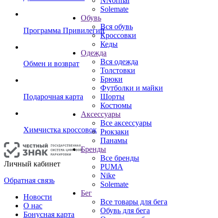
NNormal
Solemate
Обувь
Вся обувь
Программа Привилегий
Кроссовки
Кеды
Одежда
Вся одежда
Обмен и возврат
Толстовки
Брюки
Футболки и майки
Подарочная карта
Шорты
Костюмы
Аксессуары
Все аксессуары
Химчистка кроссовок
Рюкзаки
Панамы
Бренды
Все бренды
Личный кабинет
PUMA
Nike
Обратная связь
Solemate
Бег
Новости
Все товары для бега
О нас
Обувь для бега
Бонусная карта