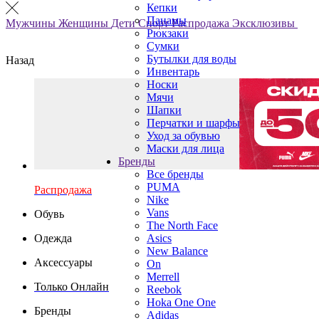
Кепки
Панамы
Мужчины
Женщины
Дети
Спорт
Распродажа
Эксклюзивы
Рюкзаки
Сумки
Бутылки для воды
Назад
Инвентарь
Носки
Мячи
Шапки
Перчатки и шарфы
Уход за обувью
Маски для лица
Бренды
Все бренды
PUMA
Распродажа
Nike
Vans
Обувь
The North Face
Одежда
Asics
New Balance
Аксессуары
On
Merrell
Только Онлайн
Reebok
Hoka One One
Бренды
Adidas