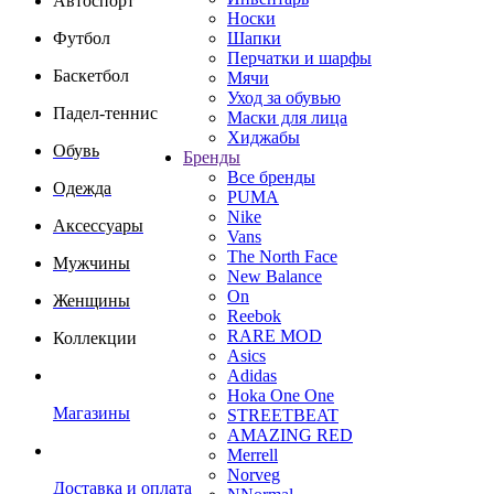
Автоспорт
Носки
Футбол
Шапки
Перчатки и шарфы
Баскетбол
Мячи
Уход за обувью
Падел-теннис
Маски для лица
Хиджабы
Обувь
Бренды
Все бренды
Одежда
PUMA
Nike
Аксессуары
Vans
The North Face
Мужчины
New Balance
On
Женщины
Reebok
RARE MOD
Коллекции
Asics
Adidas
Hoka One One
Магазины
STREETBEAT
AMAZING RED
Merrell
Norveg
Доставка и оплата