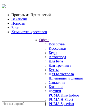
Программа Привилегий
Вакансии
Новости
Блог
Химчистка кроссовок
Обувь
Вся обувь
Кроссовки
Кеды
Автоспорт
Для Бега
Для Тренинга
Бутсы
Для Баскетбола
Шлепанцы и сланцы
Сандалии
Ботинки
Дутики
PUMA King Indoor
PUMA H-Street
PUMA Speedcat