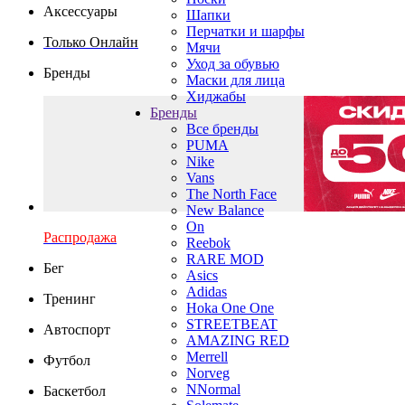
Аксессуары
Шапки
Перчатки и шарфы
Только Онлайн
Мячи
Уход за обувью
Бренды
Маски для лица
Хиджабы
Бренды
Все бренды
PUMA
Nike
Vans
The North Face
New Balance
On
Распродажа
Reebok
RARE MOD
Бег
Asics
Adidas
Тренинг
Hoka One One
STREETBEAT
Автоспорт
AMAZING RED
Merrell
Футбол
Norveg
NNormal
Баскетбол