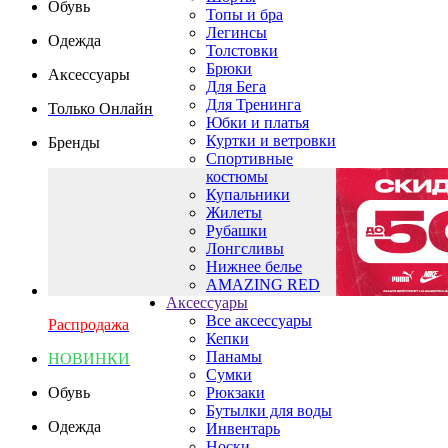
Обувь
Топы и бра
Легинсы
Одежда
Толстовки
Брюки
Аксессуары
Для Бега
Для Тренинга
Только Онлайн
Юбки и платья
Куртки и ветровки
Бренды
Спортивные
костюмы
Купальники
Жилеты
Рубашки
Лонгсливы
Нижнее белье
AMAZING RED
Аксессуары
Все аксессуары
Распродажа
Кепки
Панамы
НОВИНКИ
Сумки
Обувь
Рюкзаки
Бутылки для воды
Одежда
Инвентарь
Носки