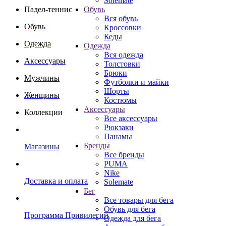
Solemate
Падел-теннис
Обувь
Вся обувь
Обувь
Кроссовки
Кеды
Одежда
Одежда
Вся одежда
Аксессуары
Толстовки
Брюки
Мужчины
Футболки и майки
Шорты
Женщины
Костюмы
Аксессуары
Коллекции
Все аксессуары
Рюкзаки
Панамы
Бренды
Магазины
Все бренды
PUMA
Nike
Доставка и оплата
Solemate
Бег
Все товары для бега
Обувь для бега
Программа Привилегий
Одежда для бега