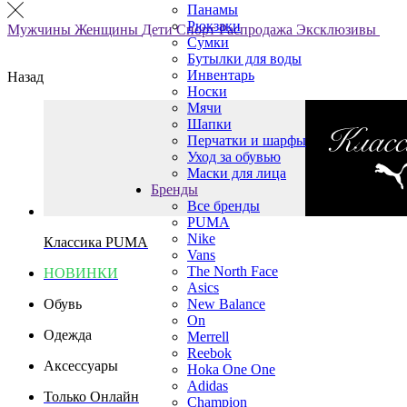
Панамы
Рюкзаки
Мужчины
Женщины
Дети
Спорт
Распродажа
Эксклюзивы
Сумки
Бутылки для воды
Инвентарь
Назад
Носки
Мячи
Шапки
Перчатки и шарфы
Уход за обувью
Маски для лица
Бренды
Все бренды
PUMA
Nike
Классика PUMA
Vans
The North Face
НОВИНКИ
Asics
Обувь
New Balance
On
Одежда
Merrell
Reebok
Аксессуары
Hoka One One
Adidas
Только Онлайн
Champion