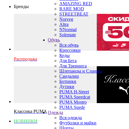
AMAZING RED
Бренды
RARE MOD
STREETBEAT
Norveg
Altra
NNormal
Solemate
Обувь
Вся обувь
Кроссовки
Кеды
Распродажа
Для Бега
Для Тренинга
Шлепанцы и Сланцы
Сандалии
Ботинки
Дутики
PUMA H-Street
PUMA Speedcat
PUMA Mostro
PUMA Suede
Классика PUMA
Одежда
Вся одежда
НОВИНКИ
Футболки и майки
Шорты