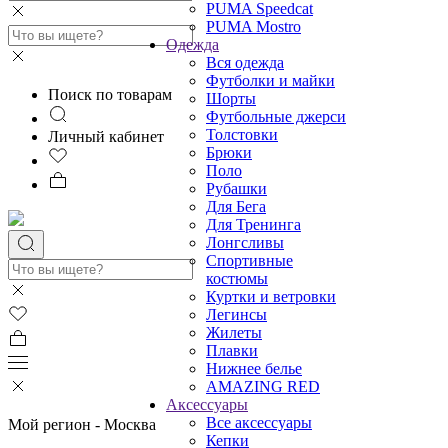
PUMA Speedcat
PUMA Mostro
Одежда
Вся одежда
Футболки и майки
Поиск по товарам
Шорты
Футбольные джерси
Толстовки
Личный кабинет
Брюки
Поло
Рубашки
Для Бега
Для Тренинга
Лонгсливы
Спортивные
костюмы
Куртки и ветровки
Легинсы
Жилеты
Плавки
Нижнее белье
AMAZING RED
Аксессуары
Все аксессуары
Мой регион -
Москва
Кепки