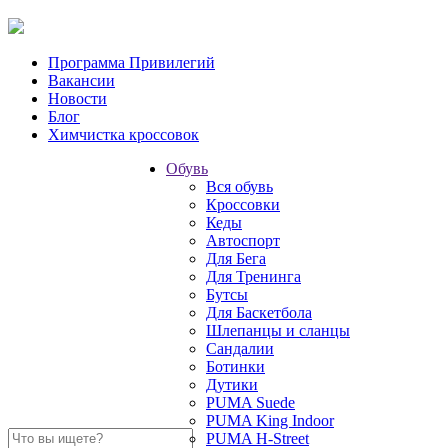
Программа Привилегий
Вакансии
Новости
Блог
Химчистка кроссовок
Обувь
Вся обувь
Кроссовки
Кеды
Автоспорт
Для Бега
Для Тренинга
Бутсы
Для Баскетбола
Шлепанцы и сланцы
Сандалии
Ботинки
Дутики
PUMA Suede
PUMA King Indoor
PUMA H-Street